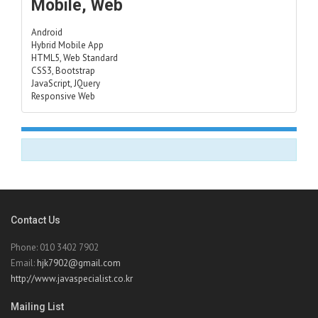
Mobile, Web
Android
Hybrid Mobile App
HTML5, Web Standard
CSS3, Bootstrap
JavaScript, JQuery
Responsive Web
Contact Us
Phone: 010 3402 7902
Email:
hjk7902@gmail.com
http://www.javaspecialist.co.kr
Mailing List