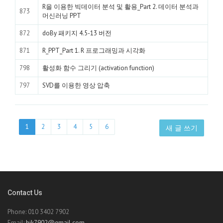
R을 이용한 빅데이터 분석 및 활용_Part 2. 데이터 분석과
873
머신러닝 PPT
872
doBy 패키지 4.5-13 버전
871
R_PPT_Part 1. R 프로그래밍과 시각화
798
활성화 함수 그리기 (activation function)
797
SVD를 이용한 영상 압축
1
2
3
4
5
6
새 글 쓰기
Contact Us
Phone: 010 3402 7902
Email:
hjk7902@gmail.com