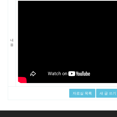
내
용
자료실 목록
새 글 쓰기