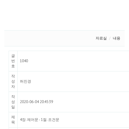
자료실
내용
글
번
1040
호
작
성
허진경
자
작
성
2020-06-04 20:45:39
일
제
4장. 제어문 - 1절. 조건문
목